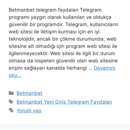
Betmanbet telegram faydaları Telegram
programı yaygın olarak kullanılan ve oldukça
güvenilir bir programdır. Telegram, kullanıcıların
web sitesi ile iletişim kurması için en iyi
teknolojidir, ancak bir çökme durumunda, web
sitesine ait olmadığı için program web sitesi ile
ilgilenmeyecektir. Web sitesi ile ilgili bir durum
olmasa da nispeten güvenilir olan web sitesine
erişim sağlayan kanalda herhangi …
Devamını
oku…
Kategoriler
Betmanbet
Etiketler
Betmanbet Yeni Giriş Telegram Faydaları
Yorum yap