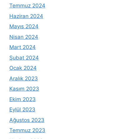
Temmuz 2024
Haziran 2024
Mayıs 2024
Nisan 2024
Mart 2024
Şubat 2024
Ocak 2024
Aralık 2023
Kasım 2023
Ekim 2023
Eylül 2023
Ağustos 2023
Temmuz 2023