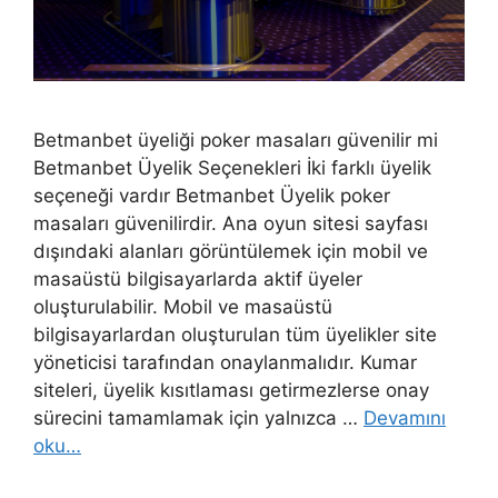
Betmanbet üyeliği poker masaları güvenilir mi
Betmanbet Üyelik Seçenekleri İki farklı üyelik
seçeneği vardır Betmanbet Üyelik poker
masaları güvenilirdir. Ana oyun sitesi sayfası
dışındaki alanları görüntülemek için mobil ve
masaüstü bilgisayarlarda aktif üyeler
oluşturulabilir. Mobil ve masaüstü
bilgisayarlardan oluşturulan tüm üyelikler site
yöneticisi tarafından onaylanmalıdır. Kumar
siteleri, üyelik kısıtlaması getirmezlerse onay
sürecini tamamlamak için yalnızca …
Devamını
oku…