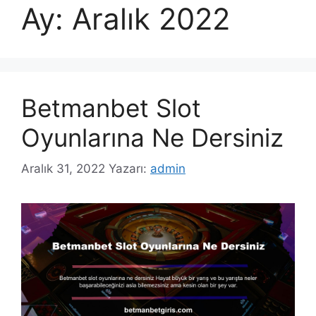
Ay:
Aralık 2022
Betmanbet Slot
Oyunlarına Ne Dersiniz
Aralık 31, 2022
Yazarı:
admin