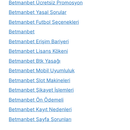
Betmanbet Ücretsiz Promosyon
Betmanbet Yasal Sorular
Betmanbet Futbol Seçenekleri
Betmanbet
Betmanbet Erişim Bariyeri
Betmanbet Lisans Kökeni
Betmanbet Btk Yasağı
Betmanbet Mobil Uyumluluk
Betmanbet Slot Makineleri
Betmanbet Şikayet İşlemleri
Betmanbet Ön Ödemeli
Betmanbet Kayıt Nedenleri
Betmanbet Sayfa Sorunları