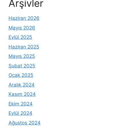
Arşivler
Haziran 2026
Mayıs 2026
Eylül 2025
Haziran 2025
Mayıs 2025
Şubat 2025
Ocak 2025
Aralık 2024
Kasım 2024
Ekim 2024
Eylül 2024
Ağustos 2024