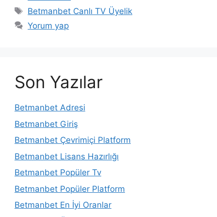
Etiketler
Betmanbet Canlı TV Üyelik
Yorum yap
Son Yazılar
Betmanbet Adresi
Betmanbet Giriş
Betmanbet Çevrimiçi Platform
Betmanbet Lisans Hazırlığı
Betmanbet Popüler Tv
Betmanbet Popüler Platform
Betmanbet En İyi Oranlar