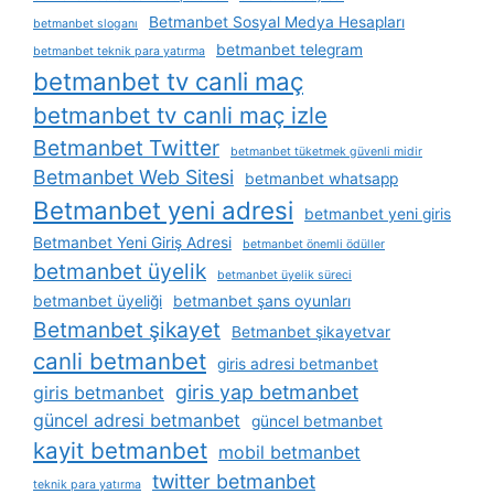
Betmanbet Sosyal Medya Hesapları
betmanbet sloganı
betmanbet telegram
betmanbet teknik para yatırma
betmanbet tv canli maç
betmanbet tv canli maç izle
Betmanbet Twitter
betmanbet tüketmek güvenli midir
Betmanbet Web Sitesi
betmanbet whatsapp
Betmanbet yeni adresi
betmanbet yeni giris
Betmanbet Yeni Giriş Adresi
betmanbet önemli ödüller
betmanbet üyelik
betmanbet üyelik süreci
betmanbet üyeliği
betmanbet şans oyunları
Betmanbet şikayet
Betmanbet şikayetvar
canli betmanbet
giris adresi betmanbet
giris yap betmanbet
giris betmanbet
güncel adresi betmanbet
güncel betmanbet
kayit betmanbet
mobil betmanbet
twitter betmanbet
teknik para yatırma