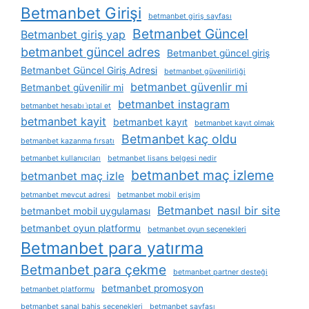
Betmanbet Girişi
betmanbet giriş sayfası
Betmanbet Güncel
Betmanbet giriş yap
betmanbet güncel adres
Betmanbet güncel giriş
Betmanbet Güncel Giriş Adresi
betmanbet güvenilirliği
betmanbet güvenlir mi
Betmanbet güvenilir mi
betmanbet instagram
betmanbet hesabı i̇ptal et
betmanbet kayit
betmanbet kayıt
betmanbet kayıt olmak
Betmanbet kaç oldu
betmanbet kazanma fırsatı
betmanbet kullanıcıları
betmanbet lisans belgesi nedir
betmanbet maç izleme
betmanbet maç izle
betmanbet mevcut adresi
betmanbet mobil erişim
Betmanbet nasıl bir site
betmanbet mobil uygulaması
betmanbet oyun platformu
betmanbet oyun seçenekleri
Betmanbet para yatırma
Betmanbet para çekme
betmanbet partner desteği
betmanbet promosyon
betmanbet platformu
betmanbet sanal bahis seçenekleri
betmanbet sayfası