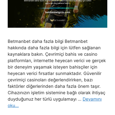
Betmanbet daha fazla bilgi Betmanbet
hakkında daha fazla bilgi için lütfen sağlanan
kaynaklara bakın. Çevrimiçi bahis ve casino
platformları, internette heyecan verici ve gerçek
bir deneyim yaşamak isteyen bahisçiler için
heyecan verici fırsatlar sunmaktadır. Güvenilir
çevrimiçi casinoları değerlendirirken, bazı
faktörler diğerlerinden daha fazla önem taşır.
Cihazınızın işletim sistemine bağlı olarak ihtiyaç
duyduğunuz her türlü uygulamayı …
Devamını
oku…