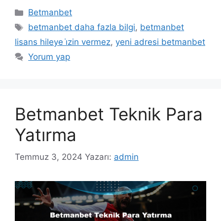
Kategoriler
Betmanbet
Etiketler
betmanbet daha fazla bilgi
,
betmanbet
lisans hileye i̇zin vermez
,
yeni adresi betmanbet
Yorum yap
Betmanbet Teknik Para
Yatırma
Temmuz 3, 2024
Yazarı:
admin