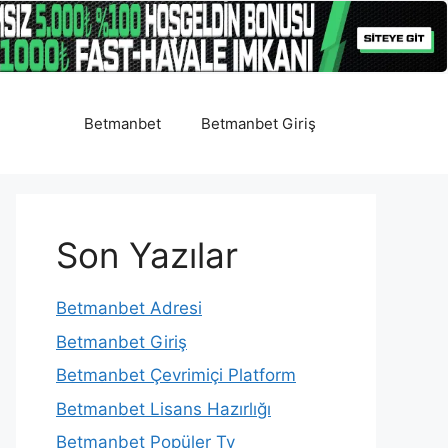
Betmanbet
Betmanbet Giriş
Son Yazılar
Betmanbet Adresi
Betmanbet Giriş
Betmanbet Çevrimiçi Platform
Betmanbet Lisans Hazırlığı
Betmanbet Popüler Tv