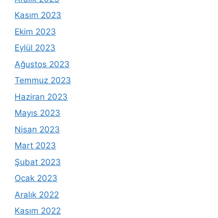
Kasım 2023
Ekim 2023
Eylül 2023
Ağustos 2023
Temmuz 2023
Haziran 2023
Mayıs 2023
Nisan 2023
Mart 2023
Şubat 2023
Ocak 2023
Aralık 2022
Kasım 2022