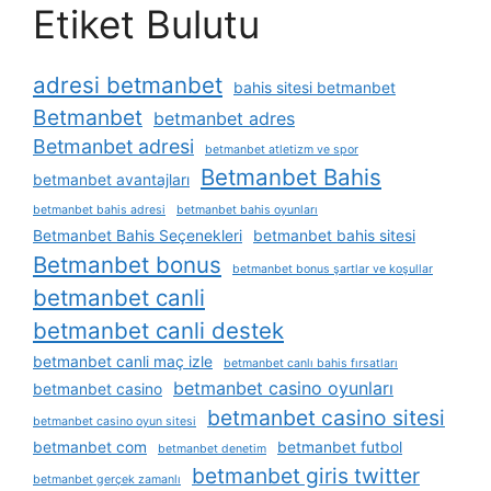
Etiket Bulutu
adresi betmanbet
bahis sitesi betmanbet
Betmanbet
betmanbet adres
Betmanbet adresi
betmanbet atletizm ve spor
Betmanbet Bahis
betmanbet avantajları
betmanbet bahis adresi
betmanbet bahis oyunları
Betmanbet Bahis Seçenekleri
betmanbet bahis sitesi
Betmanbet bonus
betmanbet bonus şartlar ve koşullar
betmanbet canli
betmanbet canli destek
betmanbet canli maç izle
betmanbet canlı bahis fırsatları
betmanbet casino oyunları
betmanbet casino
betmanbet casino sitesi
betmanbet casino oyun sitesi
betmanbet com
betmanbet futbol
betmanbet denetim
betmanbet giris twitter
betmanbet gerçek zamanlı