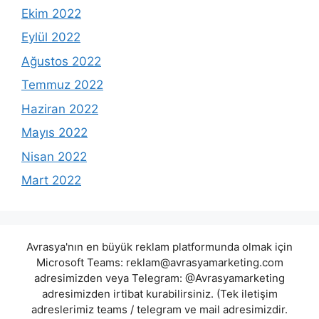
Ekim 2022
Eylül 2022
Ağustos 2022
Temmuz 2022
Haziran 2022
Mayıs 2022
Nisan 2022
Mart 2022
Avrasya'nın en büyük reklam platformunda olmak için
Microsoft Teams:
reklam@avrasyamarketing.com
adresimizden veya Telegram: @Avrasyamarketing
adresimizden irtibat kurabilirsiniz. (Tek iletişim
adreslerimiz teams / telegram ve mail adresimizdir.