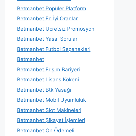
Betmanbet Popüler Platform
Betmanbet En İyi Oranlar
Betmanbet Ücretsiz Promosyon
Betmanbet Yasal Sorular
Betmanbet Futbol Seçenekleri
Betmanbet
Betmanbet Erişim Bariyeri
Betmanbet Lisans Kökeni
Betmanbet Btk Yasağı
Betmanbet Mobil Uyumluluk
Betmanbet Slot Makineleri
Betmanbet Şikayet İşlemleri
Betmanbet Ön Ödemeli