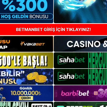
BETMANBET GİRİŞ İÇİN TIKLAYINIZ!