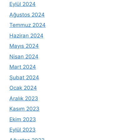
Eylül 2024
Ağustos 2024
Temmuz 2024
Haziran 2024
Mayıs 2024
Nisan 2024
Mart 2024
Şubat 2024
Ocak 2024
Aralık 2023
Kasım 2023
Ekim 2023
Eylül 2023