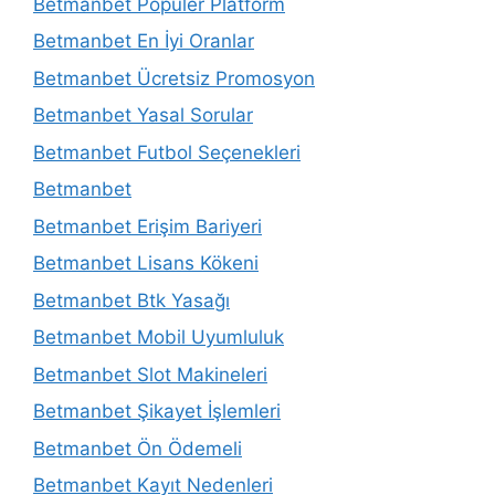
Betmanbet Popüler Platform
Betmanbet En İyi Oranlar
Betmanbet Ücretsiz Promosyon
Betmanbet Yasal Sorular
Betmanbet Futbol Seçenekleri
Betmanbet
Betmanbet Erişim Bariyeri
Betmanbet Lisans Kökeni
Betmanbet Btk Yasağı
Betmanbet Mobil Uyumluluk
Betmanbet Slot Makineleri
Betmanbet Şikayet İşlemleri
Betmanbet Ön Ödemeli
Betmanbet Kayıt Nedenleri