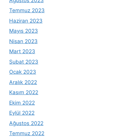
Ağustos 2023
Temmuz 2023
Haziran 2023
Mayıs 2023
Nisan 2023
Mart 2023
Şubat 2023
Ocak 2023
Aralık 2022
Kasım 2022
Ekim 2022
Eylül 2022
Ağustos 2022
Temmuz 2022