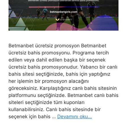
Betmanbet ücretsiz promosyon Betmanbet
ücretsiz bahis promosyonu. Programa tercih
edilen veya dahil edilen başka bir seçenek
ücretsiz bahis promosyonudur. Yabancı bir canlı
bahis sitesi seçtiğinizde, bahis için yaptığınız
her işlemin bir promosyon alacağını
göreceksiniz. Karşılaştığınız canlı bahis sitesinin
platformunu seçtiğinizde. Betmanbet canlı bahis
siteleri seçtiğinizde tüm kuponları
kullanabilirsiniz. Canlı bahis sitesinde bir
seçenek için bahis …
Devamını oku…