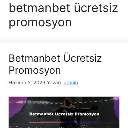
betmanbet ücretsiz
promosyon
Betmanbet Ücretsiz
Promosyon
Haziran 2, 2026
Yazarı:
admin