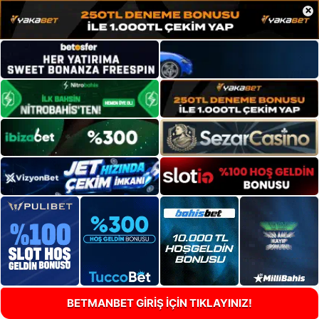
×
BETMANBET GİRİŞ İÇİN TIKLAYINIZ!