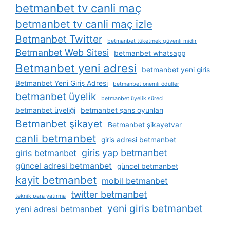
betmanbet tv canli maç
betmanbet tv canli maç izle
Betmanbet Twitter
betmanbet tüketmek güvenli midir
Betmanbet Web Sitesi
betmanbet whatsapp
Betmanbet yeni adresi
betmanbet yeni giris
Betmanbet Yeni Giriş Adresi
betmanbet önemli ödüller
betmanbet üyelik
betmanbet üyelik süreci
betmanbet üyeliği
betmanbet şans oyunları
Betmanbet şikayet
Betmanbet şikayetvar
canli betmanbet
giris adresi betmanbet
giris yap betmanbet
giris betmanbet
güncel adresi betmanbet
güncel betmanbet
kayit betmanbet
mobil betmanbet
twitter betmanbet
teknik para yatırma
yeni giris betmanbet
yeni adresi betmanbet