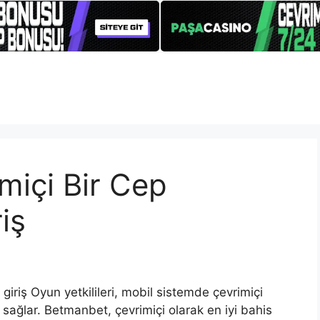
miçi Bir Cep
iş
iriş Oyun yetkilileri, mobil sistemde çevrimiçi
 sağlar. Betmanbet, çevrimiçi olarak en iyi bahis