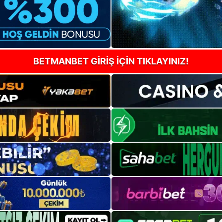
BETMANBET GİRİŞ İÇİN TIKLAYINIZ!