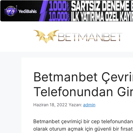
İçeriğe
atla
Betmanbet Çevri
Telefonundan Gir
Haziran 18, 2022
Yazarı:
admin
Betmanbet çevrimiçi bir cep telefonundan g
olarak oturum açmak için güvenli bir fırsat