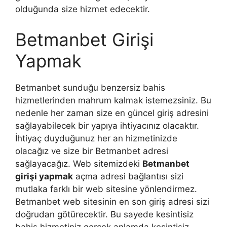
olduğunda size hizmet edecektir.
Betmanbet Girişi
Yapmak
Betmanbet sunduğu benzersiz bahis
hizmetlerinden mahrum kalmak istemezsiniz. Bu
nedenle her zaman size en güncel giriş adresini
sağlayabilecek bir yapıya ihtiyacınız olacaktır.
İhtiyaç duyduğunuz her an hizmetinizde
olacağız ve size bir Betmanbet adresi
sağlayacağız. Web sitemizdeki
Betmanbet
girişi yapmak
açma adresi bağlantısı sizi
mutlaka farklı bir web sitesine yönlendirmez.
Betmanbet web sitesinin en son giriş adresi sizi
doğrudan götürecektir. Bu sayede kesintisiz
bahis hizmetiniz gerçek anlamda kesintisiz