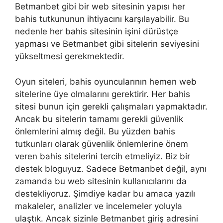
Betmanbet gibi bir web sitesinin yapısı her
bahis tutkununun ihtiyacını karşılayabilir. Bu
nedenle her bahis sitesinin işini dürüstçe
yapması ve Betmanbet gibi sitelerin seviyesini
yükseltmesi gerekmektedir.
Oyun siteleri, bahis oyuncularının hemen web
sitelerine üye olmalarını gerektirir. Her bahis
sitesi bunun için gerekli çalışmaları yapmaktadır.
Ancak bu sitelerin tamamı gerekli güvenlik
önlemlerini almış değil. Bu yüzden bahis
tutkunları olarak güvenlik önlemlerine önem
veren bahis sitelerini tercih etmeliyiz. Biz bir
destek bloguyuz. Sadece Betmanbet değil, aynı
zamanda bu web sitesinin kullanıcılarını da
destekliyoruz. Şimdiye kadar bu amaca yazılı
makaleler, analizler ve incelemeler yoluyla
ulaştık. Ancak sizinle Betmanbet giriş adresini