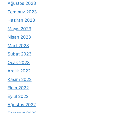
Ağustos 2023
Temmuz 2023
Haziran 2023
Mayıs 2023
Nisan 2023
Mart 2023
Şubat 2023
Ocak 2023
Aralık 2022
Kasım 2022
Ekim 2022
Eylül 2022
Ağustos 2022