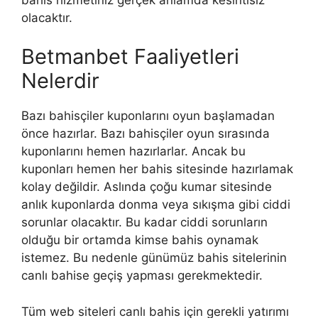
olacaktır.
Betmanbet Faaliyetleri
Nelerdir
Bazı bahisçiler kuponlarını oyun başlamadan
önce hazırlar. Bazı bahisçiler oyun sırasında
kuponlarını hemen hazırlarlar. Ancak bu
kuponları hemen her bahis sitesinde hazırlamak
kolay değildir. Aslında çoğu kumar sitesinde
anlık kuponlarda donma veya sıkışma gibi ciddi
sorunlar olacaktır. Bu kadar ciddi sorunların
olduğu bir ortamda kimse bahis oynamak
istemez. Bu nedenle günümüz bahis sitelerinin
canlı bahise geçiş yapması gerekmektedir.
Tüm web siteleri canlı bahis için gerekli yatırımı