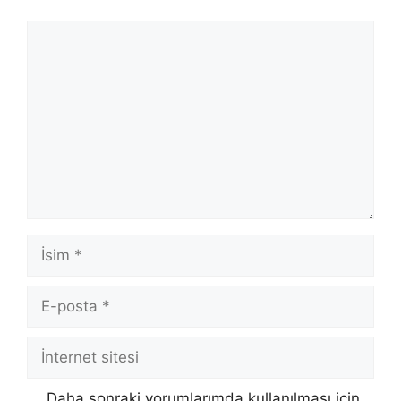
Yorum
İsim
E-
posta
İnternet
sitesi
Daha sonraki yorumlarımda kullanılması için