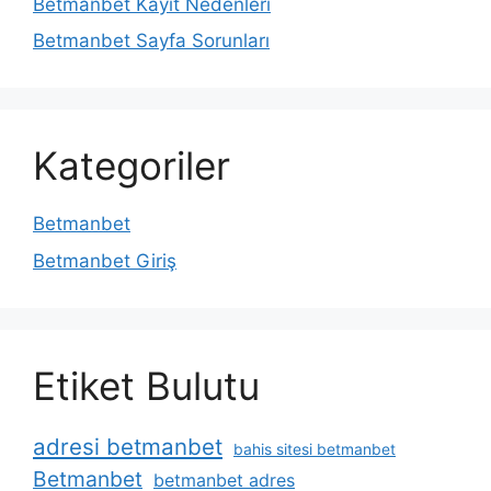
Betmanbet Kayıt Nedenleri
Betmanbet Sayfa Sorunları
Kategoriler
Betmanbet
Betmanbet Giriş
Etiket Bulutu
adresi betmanbet
bahis sitesi betmanbet
Betmanbet
betmanbet adres