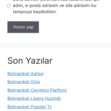
adım, e-posta adresim ve site adresim bu
tarayıcıya kaydedilsin.
Son Yazılar
Betmanbet Adresi
Betmanbet Giriş
Betmanbet Çevrimiçi Platform
Betmanbet Lisans Hazırlığı
Betmanbet Popüler Tv