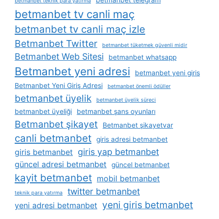
betmanbet teknik para yatırma
betmanbet tv canli maç
betmanbet tv canli maç izle
Betmanbet Twitter
betmanbet tüketmek güvenli midir
Betmanbet Web Sitesi
betmanbet whatsapp
Betmanbet yeni adresi
betmanbet yeni giris
Betmanbet Yeni Giriş Adresi
betmanbet önemli ödüller
betmanbet üyelik
betmanbet üyelik süreci
betmanbet üyeliği
betmanbet şans oyunları
Betmanbet şikayet
Betmanbet şikayetvar
canli betmanbet
giris adresi betmanbet
giris yap betmanbet
giris betmanbet
güncel adresi betmanbet
güncel betmanbet
kayit betmanbet
mobil betmanbet
twitter betmanbet
teknik para yatırma
yeni giris betmanbet
yeni adresi betmanbet