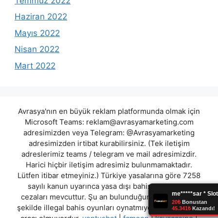
Temmuz 2022
Haziran 2022
Mayıs 2022
Nisan 2022
Mart 2022
Avrasya'nın en büyük reklam platformunda olmak için
Microsoft Teams:
reklam@avrasyamarketing.com
adresimizden veya Telegram: @Avrasyamarketing
adresimizden irtibat kurabilirsiniz. (Tek iletişim
adreslerimiz teams / telegram ve mail adresimizdir.
Harici hiçbir iletişim adresimiz bulunmamaktadır.
Lütfen itibar etmeyiniz.) Türkiye yasalarına göre 7258
sayılı kanun uyarınca yasa dışı bahis oynamanın
cezaları mevcuttur. Şu an bulunduğunuz site hiç bir
şekilde illegal bahis oyunları oynatmıyor ve oynamaya