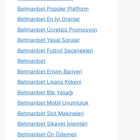
Betmanbet Popüler Platform
Betmanbet En İyi Oranlar
Betmanbet Ücretsiz Promosyon
Betmanbet Yasal Sorular
Betmanbet Futbol Seçenekleri
Betmanbet
Betmanbet Erişim Bariyeri
Betmanbet Lisans Kökeni
Betmanbet Btk Yasağı
Betmanbet Mobil Uyumluluk
Betmanbet Slot Makineleri
Betmanbet Şikayet İşlemleri
Betmanbet Ön Ödemeli