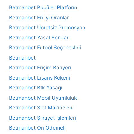
Betmanbet Popüler Platform
Betmanbet En İyi Oranlar
Betmanbet Ücretsiz Promosyon
Betmanbet Yasal Sorular
Betmanbet Futbol Seçenekleri
Betmanbet
Betmanbet Erişim Bariyeri
Betmanbet Lisans Kökeni
Betmanbet Btk Yasağı
Betmanbet Mobil Uyumluluk
Betmanbet Slot Makineleri
Betmanbet Şikayet İşlemleri
Betmanbet Ön Ödemeli