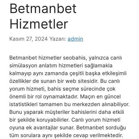
Betmanbet
Hizmetler
Kasım 27, 2024
Yazarı:
admin
Betmanbet hizmetler seobahis, yalnızca canlı
simülasyon anlatım hizmetleri sağlamakla
kalmayıp aynı zamanda çeşitli başka etkileşimli
özellikler de sunan bir web sitesidir. Bu canlı
yorum hizmeti, bahis seçme sürecinde çok
önemli bir rol oynamaktadır. Maçın en güncel
istatistikleri tamamen bu merkezden alınabiliyor.
Bunu yaparak müşteriler bahislerini daha etkili
bir şekilde koruyabilirler. Canlı yorum hizmeti
oyuna ek avantajlar sunar. Betmanbet sorduğu
tüm sorulara aynı şekilde cevap verilmektedir.