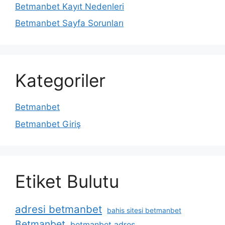
Betmanbet Kayıt Nedenleri
Betmanbet Sayfa Sorunları
Kategoriler
Betmanbet
Betmanbet Giriş
Etiket Bulutu
adresi betmanbet
bahis sitesi betmanbet
Betmanbet
betmanbet adres