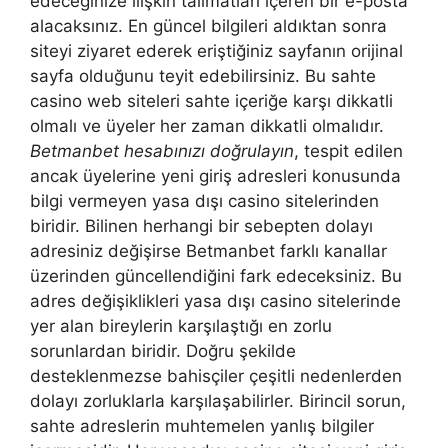
edeceğinize ilişkin talimatları içeren bir e-posta
alacaksınız. En güncel bilgileri aldıktan sonra
siteyi ziyaret ederek eriştiğiniz sayfanın orijinal
sayfa olduğunu teyit edebilirsiniz. Bu sahte
casino web siteleri sahte içeriğe karşı dikkatli
olmalı ve üyeler her zaman dikkatli olmalıdır.
Betmanbet hesabınızı doğrulayın
, tespit edilen
ancak üyelerine yeni giriş adresleri konusunda
bilgi vermeyen yasa dışı casino sitelerinden
biridir. Bilinen herhangi bir sebepten dolayı
adresiniz değişirse Betmanbet farklı kanallar
üzerinden güncellendiğini fark edeceksiniz. Bu
adres değişiklikleri yasa dışı casino sitelerinde
yer alan bireylerin karşılaştığı en zorlu
sorunlardan biridir. Doğru şekilde
desteklenmezse bahisçiler çeşitli nedenlerden
dolayı zorluklarla karşılaşabilirler. Birincil sorun,
sahte adreslerin muhtemelen yanlış bilgiler