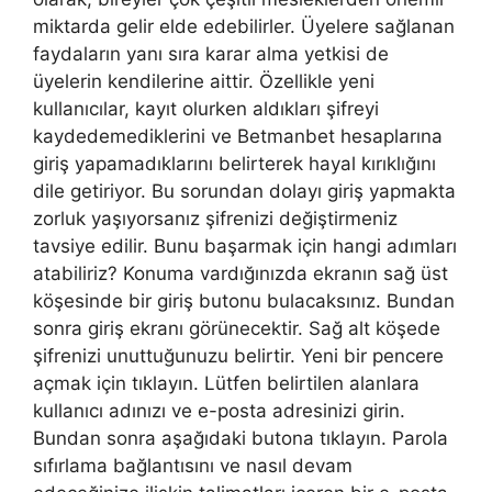
miktarda gelir elde edebilirler. Üyelere sağlanan
faydaların yanı sıra karar alma yetkisi de
üyelerin kendilerine aittir. Özellikle yeni
kullanıcılar, kayıt olurken aldıkları şifreyi
kaydedemediklerini ve Betmanbet hesaplarına
giriş yapamadıklarını belirterek hayal kırıklığını
dile getiriyor. Bu sorundan dolayı giriş yapmakta
zorluk yaşıyorsanız şifrenizi değiştirmeniz
tavsiye edilir. Bunu başarmak için hangi adımları
atabiliriz? Konuma vardığınızda ekranın sağ üst
köşesinde bir giriş butonu bulacaksınız. Bundan
sonra giriş ekranı görünecektir. Sağ alt köşede
şifrenizi unuttuğunuzu belirtir. Yeni bir pencere
açmak için tıklayın. Lütfen belirtilen alanlara
kullanıcı adınızı ve e-posta adresinizi girin.
Bundan sonra aşağıdaki butona tıklayın. Parola
sıfırlama bağlantısını ve nasıl devam