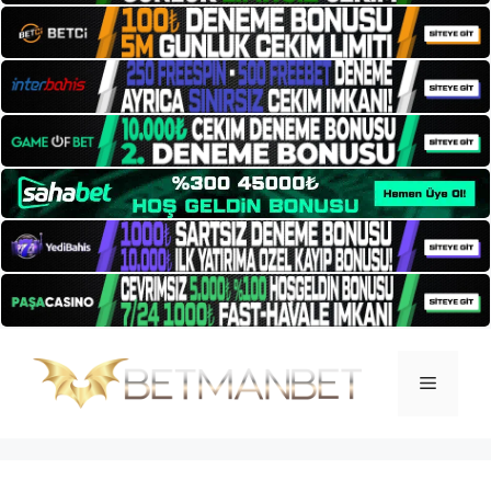
İçeriğe
atla
Menü