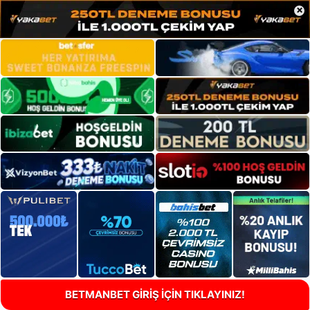
×
BETMANBET GİRİŞ İÇİN TIKLAYINIZ!