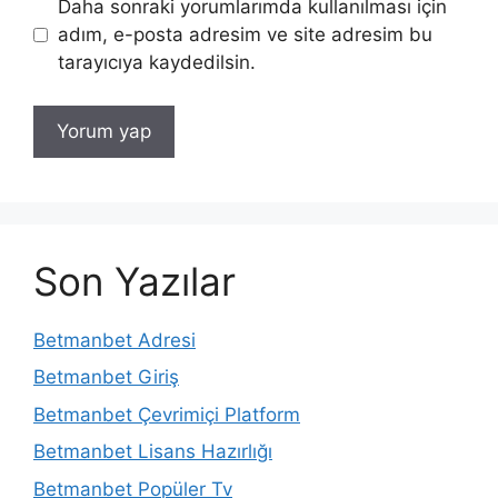
Daha sonraki yorumlarımda kullanılması için
adım, e-posta adresim ve site adresim bu
tarayıcıya kaydedilsin.
Son Yazılar
Betmanbet Adresi
Betmanbet Giriş
Betmanbet Çevrimiçi Platform
Betmanbet Lisans Hazırlığı
Betmanbet Popüler Tv