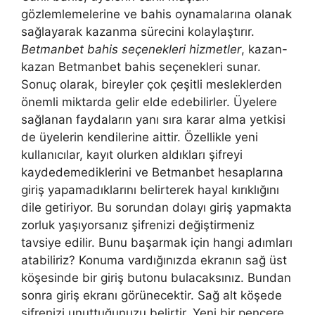
gözlemlemelerine ve bahis oynamalarına olanak
sağlayarak kazanma sürecini kolaylaştırır.
Betmanbet bahis seçenekleri hizmetler
, kazan-
kazan Betmanbet bahis seçenekleri sunar.
Sonuç olarak, bireyler çok çeşitli mesleklerden
önemli miktarda gelir elde edebilirler. Üyelere
sağlanan faydaların yanı sıra karar alma yetkisi
de üyelerin kendilerine aittir. Özellikle yeni
kullanıcılar, kayıt olurken aldıkları şifreyi
kaydedemediklerini ve Betmanbet hesaplarına
giriş yapamadıklarını belirterek hayal kırıklığını
dile getiriyor. Bu sorundan dolayı giriş yapmakta
zorluk yaşıyorsanız şifrenizi değiştirmeniz
tavsiye edilir. Bunu başarmak için hangi adımları
atabiliriz? Konuma vardığınızda ekranın sağ üst
köşesinde bir giriş butonu bulacaksınız. Bundan
sonra giriş ekranı görünecektir. Sağ alt köşede
şifrenizi unuttuğunuzu belirtir. Yeni bir pencere