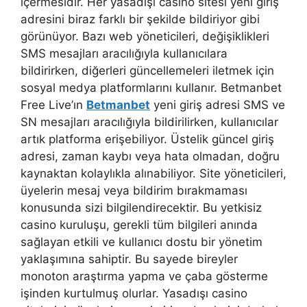
içermesidir. Her yasadışı casino sitesi yeni giriş
adresini biraz farklı bir şekilde bildiriyor gibi
görünüyor. Bazı web yöneticileri, değişiklikleri
SMS mesajları aracılığıyla kullanıcılara
bildirirken, diğerleri güncellemeleri iletmek için
sosyal medya platformlarını kullanır. Betmanbet
Free Live’ın
Betmanbet
yeni giriş adresi SMS ve
SN mesajları aracılığıyla bildirilirken, kullanıcılar
artık platforma erişebiliyor. Üstelik güncel giriş
adresi, zaman kaybı veya hata olmadan, doğru
kaynaktan kolaylıkla alınabiliyor. Site yöneticileri,
üyelerin mesaj veya bildirim bırakmaması
konusunda sizi bilgilendirecektir. Bu yetkisiz
casino kuruluşu, gerekli tüm bilgileri anında
sağlayan etkili ve kullanıcı dostu bir yönetim
yaklaşımına sahiptir. Bu sayede bireyler
monoton araştırma yapma ve çaba gösterme
işinden kurtulmuş olurlar. Yasadışı casino