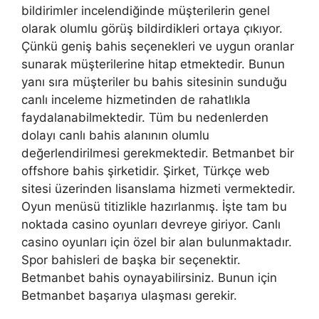
bildirimler incelendiğinde müşterilerin genel
olarak olumlu görüş bildirdikleri ortaya çıkıyor.
Çünkü geniş bahis seçenekleri ve uygun oranlar
sunarak müşterilerine hitap etmektedir. Bunun
yanı sıra müşteriler bu bahis sitesinin sunduğu
canlı inceleme hizmetinden de rahatlıkla
faydalanabilmektedir. Tüm bu nedenlerden
dolayı canlı bahis alanının olumlu
değerlendirilmesi gerekmektedir. Betmanbet bir
offshore bahis şirketidir. Şirket, Türkçe web
sitesi üzerinden lisanslama hizmeti vermektedir.
Oyun menüsü titizlikle hazırlanmış. İşte tam bu
noktada casino oyunları devreye giriyor. Canlı
casino oyunları için özel bir alan bulunmaktadır.
Spor bahisleri de başka bir seçenektir.
Betmanbet bahis oynayabilirsiniz. Bunun için
Betmanbet başarıya ulaşması gerekir.