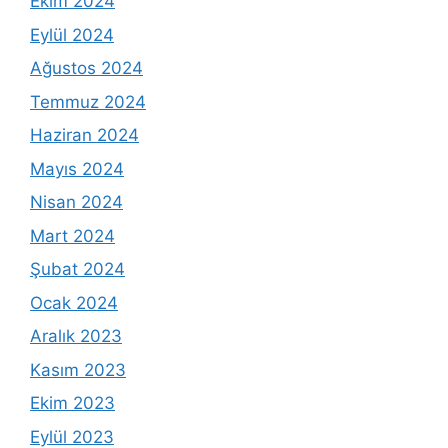
Ekim 2024
Eylül 2024
Ağustos 2024
Temmuz 2024
Haziran 2024
Mayıs 2024
Nisan 2024
Mart 2024
Şubat 2024
Ocak 2024
Aralık 2023
Kasım 2023
Ekim 2023
Eylül 2023