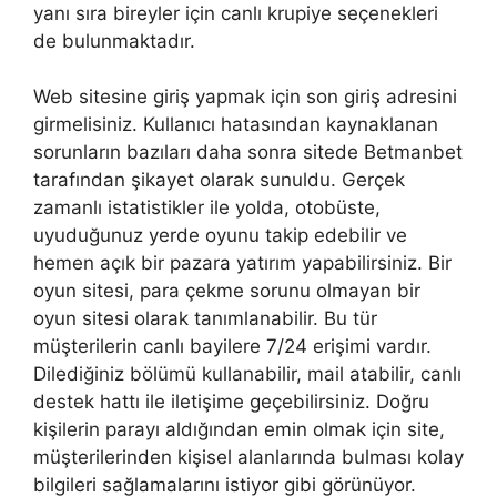
yanı sıra bireyler için canlı krupiye seçenekleri
de bulunmaktadır.
Web sitesine giriş yapmak için son giriş adresini
girmelisiniz. Kullanıcı hatasından kaynaklanan
sorunların bazıları daha sonra sitede Betmanbet
tarafından şikayet olarak sunuldu. Gerçek
zamanlı istatistikler ile yolda, otobüste,
uyuduğunuz yerde oyunu takip edebilir ve
hemen açık bir pazara yatırım yapabilirsiniz. Bir
oyun sitesi, para çekme sorunu olmayan bir
oyun sitesi olarak tanımlanabilir. Bu tür
müşterilerin canlı bayilere 7/24 erişimi vardır.
Dilediğiniz bölümü kullanabilir, mail atabilir, canlı
destek hattı ile iletişime geçebilirsiniz. Doğru
kişilerin parayı aldığından emin olmak için site,
müşterilerinden kişisel alanlarında bulması kolay
bilgileri sağlamalarını istiyor gibi görünüyor.