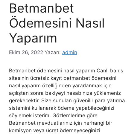
Betmanbet
Ödemesini Nasıl
Yaparım
Ekim 26, 2022
Yazarı:
admin
Betmanbet ödemesini nasıl yaparım Canlı bahis
sitesinin ücretsiz kayıt betmanbet ödemesini
nasıl yaparım özelliğinden yararlanmak için
açılıştan sonra bakiyeyi hesabınıza yüklemeniz
gerekecektir. Size sunulan güvenilir para yatırma
sistemini kullanarak ödeme yapabileceğinizi
söylemek isterim. Gözlemlerime göre
Betmanbet mevduatlarınız için herhangi bir
komisyon veya ücret ödemeyeceğinizi