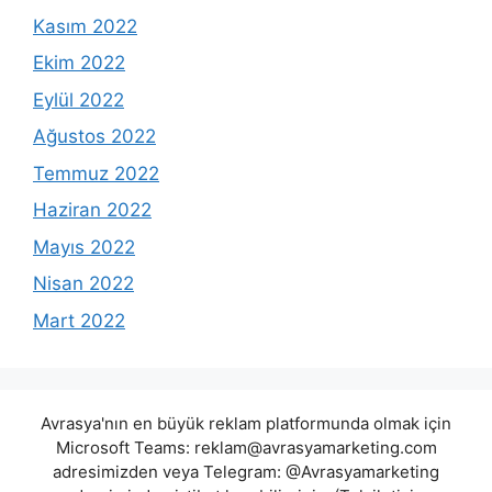
Kasım 2022
Ekim 2022
Eylül 2022
Ağustos 2022
Temmuz 2022
Haziran 2022
Mayıs 2022
Nisan 2022
Mart 2022
Avrasya'nın en büyük reklam platformunda olmak için
Microsoft Teams:
reklam@avrasyamarketing.com
adresimizden veya Telegram: @Avrasyamarketing