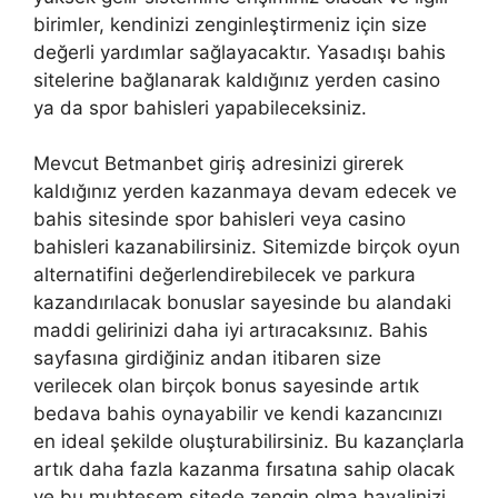
birimler, kendinizi zenginleştirmeniz için size
değerli yardımlar sağlayacaktır. Yasadışı bahis
sitelerine bağlanarak kaldığınız yerden casino
ya da spor bahisleri yapabileceksiniz.
Mevcut Betmanbet giriş adresinizi girerek
kaldığınız yerden kazanmaya devam edecek ve
bahis sitesinde spor bahisleri veya casino
bahisleri kazanabilirsiniz. Sitemizde birçok oyun
alternatifini değerlendirebilecek ve parkura
kazandırılacak bonuslar sayesinde bu alandaki
maddi gelirinizi daha iyi artıracaksınız. Bahis
sayfasına girdiğiniz andan itibaren size
verilecek olan birçok bonus sayesinde artık
bedava bahis oynayabilir ve kendi kazancınızı
en ideal şekilde oluşturabilirsiniz. Bu kazançlarla
artık daha fazla kazanma fırsatına sahip olacak
ve bu muhteşem sitede zengin olma hayalinizi