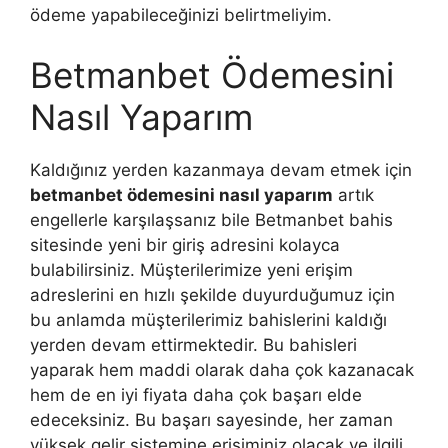
ödeme yapabileceğinizi belirtmeliyim.
Betmanbet Ödemesini
Nasıl Yaparım
Kaldığınız yerden kazanmaya devam etmek için
betmanbet ödemesini nasıl yaparım
artık
engellerle karşılaşsanız bile Betmanbet bahis
sitesinde yeni bir giriş adresini kolayca
bulabilirsiniz. Müşterilerimize yeni erişim
adreslerini en hızlı şekilde duyurduğumuz için
bu anlamda müşterilerimiz bahislerini kaldığı
yerden devam ettirmektedir. Bu bahisleri
yaparak hem maddi olarak daha çok kazanacak
hem de en iyi fiyata daha çok başarı elde
edeceksiniz. Bu başarı sayesinde, her zaman
yüksek gelir sistemine erişiminiz olacak ve ilgili