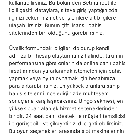
kullanabilirsiniz. Bu bölümden Betmanbet ile
ilgili çeşitli detaylara, siteye giriş yaptığınızda
ilginizi çeken hizmet ve işlemlere ait bilgilere
ulaşabilirsiniz. Bunun çift lisanslı bahis
sitelerinden biri olduğunu görebilirsiniz.
Üyelik formundaki bilgileri doldurup kendi
adınıza bir hesap oluşturmanız halinde, takımın
performansına göre onların da online canlı bahis
fırsatlarından yararlanmak istemeleri için bahis
yapmak veya oyun oynamak için hesabınıza
para aktarabilirsiniz. En yüksek oranlara sahip
bahis sitelerini incelediğinizde muhteşem
sonuçlarla karşılaşacaksınız. Bingo sekmesi, en
yüksek puan alan ek hizmet seçeneklerinden
biridir. 24 saat canlı destek ile müşteri temsilcisi
ile görüşebilir ve şikayetinizi dile getirebilirsiniz.
Bu oyun seçenekleri arasında slot makinelerinin