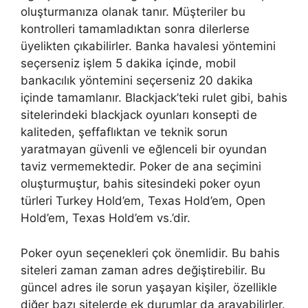
oluşturmanıza olanak tanır. Müşteriler bu
kontrolleri tamamladıktan sonra dilerlerse
üyelikten çıkabilirler. Banka havalesi yöntemini
seçerseniz işlem 5 dakika içinde, mobil
bankacılık yöntemini seçerseniz 20 dakika
içinde tamamlanır. Blackjack’teki rulet gibi, bahis
sitelerindeki blackjack oyunları konsepti de
kaliteden, şeffaflıktan ve teknik sorun
yaratmayan güvenli ve eğlenceli bir oyundan
taviz vermemektedir. Poker de ana seçimini
oluşturmuştur, bahis sitesindeki poker oyun
türleri Turkey Hold’em, Texas Hold’em, Open
Hold’em, Texas Hold’em vs.’dir.
Poker oyun seçenekleri çok önemlidir. Bu bahis
siteleri zaman zaman adres değiştirebilir. Bu
güncel adres ile sorun yaşayan kişiler, özellikle
diğer bazı sitelerde ek durumlar da arayabilirler.