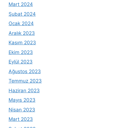
Mart 2024
Şubat 2024
Ocak 2024
Aralık 2023
Kasım 2023
Ekim 2023
Eylül 2023
Ağustos 2023
Temmuz 2023
Haziran 2023
Mayıs 2023
Nisan 2023
Mart 2023