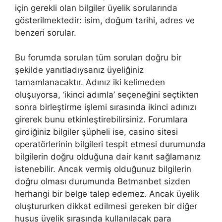
için gerekli olan bilgiler üyelik sorularında
gösterilmektedir: isim, doğum tarihi, adres ve
benzeri sorular.
Bu forumda sorulan tüm soruları doğru bir
şekilde yanıtladıysanız üyeliğiniz
tamamlanacaktır. Adınız iki kelimeden
oluşuyorsa, ‘ikinci adımla’ seçeneğini seçtikten
sonra birleştirme işlemi sırasında ikinci adınızı
girerek bunu etkinleştirebilirsiniz. Forumlara
girdiğiniz bilgiler şüpheli ise, casino sitesi
operatörlerinin bilgileri tespit etmesi durumunda
bilgilerin doğru olduğuna dair kanıt sağlamanız
istenebilir. Ancak vermiş olduğunuz bilgilerin
doğru olması durumunda Betmanbet sizden
herhangi bir belge talep edemez. Ancak üyelik
oluştururken dikkat edilmesi gereken bir diğer
husus üyelik sırasında kullanılacak para