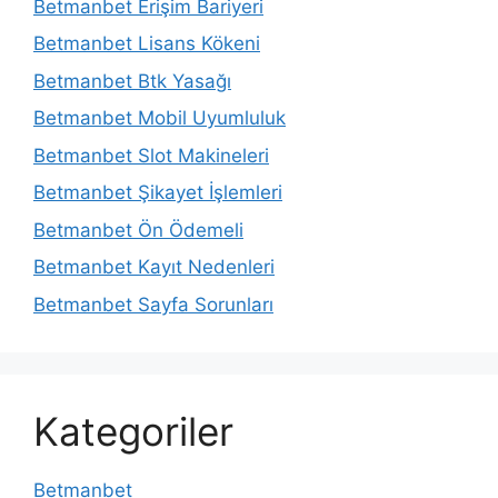
Betmanbet Erişim Bariyeri
Betmanbet Lisans Kökeni
Betmanbet Btk Yasağı
Betmanbet Mobil Uyumluluk
Betmanbet Slot Makineleri
Betmanbet Şikayet İşlemleri
Betmanbet Ön Ödemeli
Betmanbet Kayıt Nedenleri
Betmanbet Sayfa Sorunları
Kategoriler
Betmanbet