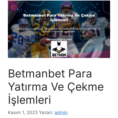
Betmanbet Para
Yatırma Ve Çekme
İşlemleri
Kasım 1, 2023
Yazarı:
admin