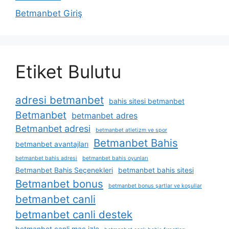
Betmanbet Giriş
Etiket Bulutu
adresi betmanbet
bahis sitesi betmanbet
Betmanbet
betmanbet adres
Betmanbet adresi
betmanbet atletizm ve spor
Betmanbet Bahis
betmanbet avantajları
betmanbet bahis adresi
betmanbet bahis oyunları
Betmanbet Bahis Seçenekleri
betmanbet bahis sitesi
Betmanbet bonus
betmanbet bonus şartlar ve koşullar
betmanbet canli
betmanbet canli destek