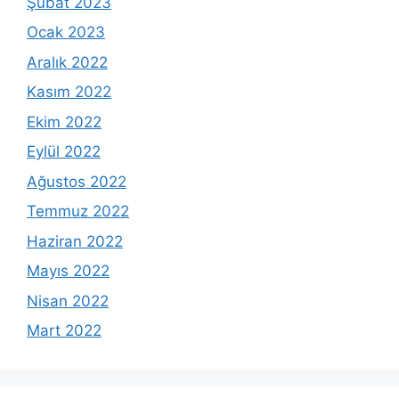
Şubat 2023
Ocak 2023
Aralık 2022
Kasım 2022
Ekim 2022
Eylül 2022
Ağustos 2022
Temmuz 2022
Haziran 2022
Mayıs 2022
Nisan 2022
Mart 2022