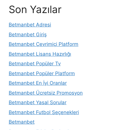
Son Yazılar
Betmanbet Adresi
Betmanbet Giriş
Betmanbet Çevrimiçi Platform
Betmanbet Lisans Hazırlığı
Betmanbet Popüler Tv
Betmanbet Popüler Platform
Betmanbet En İyi Oranlar
Betmanbet Ücretsiz Promosyon
Betmanbet Yasal Sorular
Betmanbet Futbol Seçenekleri
Betmanbet