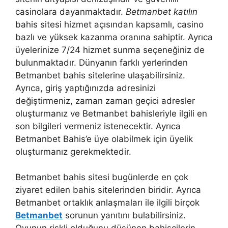
casinolara dayanmaktadır.
Betmanbet katılın
bahis sitesi hizmet açısından kapsamlı, casino
bazlı ve yüksek kazanma oranına sahiptir. Ayrıca
üyelerinize 7/24 hizmet sunma seçeneğiniz de
bulunmaktadır. Dünyanın farklı yerlerinden
Betmanbet bahis sitelerine ulaşabilirsiniz.
Ayrıca, giriş yaptığınızda adresinizi
değiştirmeniz, zaman zaman geçici adresler
oluşturmanız ve Betmanbet bahisleriyle ilgili en
son bilgileri vermeniz istenecektir. Ayrıca
Betmanbet Bahis’e üye olabilmek için üyelik
oluşturmanız gerekmektedir.
Betmanbet bahis sitesi bugünlerde en çok
ziyaret edilen bahis sitelerinden biridir. Ayrıca
Betmanbet ortaklık anlaşmaları ile ilgili birçok
Betmanbet
sorunun yanıtını bulabilirsiniz.