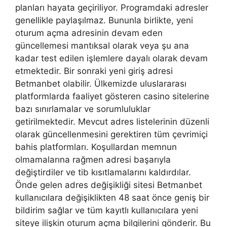
planları hayata geçiriliyor. Programdaki adresler
genellikle paylaşılmaz. Bununla birlikte, yeni
oturum açma adresinin devam eden
güncellemesi mantıksal olarak veya şu ana
kadar test edilen işlemlere dayalı olarak devam
etmektedir. Bir sonraki yeni giriş adresi
Betmanbet olabilir. Ülkemizde uluslararası
platformlarda faaliyet gösteren casino sitelerine
bazı sınırlamalar ve sorumluluklar
getirilmektedir. Mevcut adres listelerinin düzenli
olarak güncellenmesini gerektiren tüm çevrimiçi
bahis platformları. Koşullardan memnun
olmamalarına rağmen adresi başarıyla
değiştirdiler ve tib kısıtlamalarını kaldırdılar.
Önde gelen adres değişikliği sitesi Betmanbet
kullanıcılara değişiklikten 48 saat önce geniş bir
bildirim sağlar ve tüm kayıtlı kullanıcılara yeni
siteye ilişkin oturum açma bilgilerini gönderir. Bu