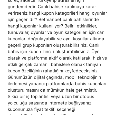
süreç sadece Türkiye ip adresleri için
gündemdedir. Canlı bahise katılmaya karar
verirseniz hangi kupon kategorileri hangi oyunlar
için geçerlidir? Betmanbet canlı bahislerinde
hangi kuponlar kullanılıyor? Belirli etkinlikler,
turnuvalar, oyunlar ve oyun kategorileri için canlı
kuponları doğrulayabilir ve aynı koşullar altında
geçerli grup kuponları oluşturabilirsiniz. Canlı
bahis için kupon zinciri oluşturabilirsiniz. Üye
olarak ve platforma aktif olarak katılarak, hızlı ve
etkili gerçek zamanlı bahislere olanak tanıyan
kupon özelliğinin rahatlığını keşfedeceksiniz.
Günümüzün dijital çağında, mobil teknolojinin
ilerlemesi yabancı platformlarda bahis kuponları
oluşturulmasını da mümkün hale getirmiştir.
Sıkıcı bir iş toplantısı veya uzun bir otobüs
yolculuğu sırasında internete bağlıysanız
kuponunuza fiyat teklifi seçeneği