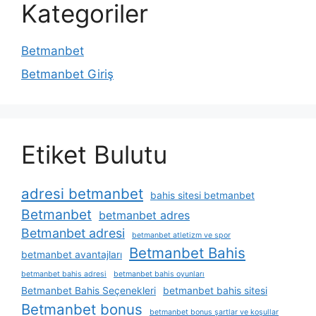
Kategoriler
Betmanbet
Betmanbet Giriş
Etiket Bulutu
adresi betmanbet
bahis sitesi betmanbet
Betmanbet
betmanbet adres
Betmanbet adresi
betmanbet atletizm ve spor
Betmanbet Bahis
betmanbet avantajları
betmanbet bahis adresi
betmanbet bahis oyunları
Betmanbet Bahis Seçenekleri
betmanbet bahis sitesi
Betmanbet bonus
betmanbet bonus şartlar ve koşullar