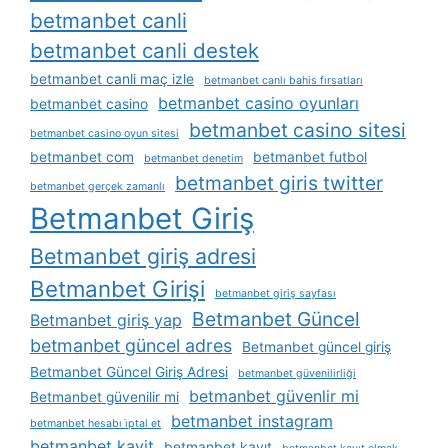
betmanbet canli
betmanbet canli destek
betmanbet canli maç izle
betmanbet canlı bahis fırsatları
betmanbet casino oyunları
betmanbet casino
betmanbet casino sitesi
betmanbet casino oyun sitesi
betmanbet com
betmanbet futbol
betmanbet denetim
betmanbet giris twitter
betmanbet gerçek zamanlı
Betmanbet Giriş
Betmanbet giriş adresi
Betmanbet Girişi
betmanbet giriş sayfası
Betmanbet Güncel
Betmanbet giriş yap
betmanbet güncel adres
Betmanbet güncel giriş
Betmanbet Güncel Giriş Adresi
betmanbet güvenilirliği
betmanbet güvenlir mi
Betmanbet güvenilir mi
betmanbet instagram
betmanbet hesabı i̇ptal et
betmanbet kayit
betmanbet kayıt