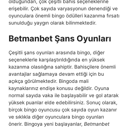
olduğundan, çok çeşitli bahis seçeneklerine
erişebilir. Çok sayıda varyasyonun denendiği ve
oyunculara önemli bingo ödülleri kazanma fırsatı
sunulduğu yaygın olarak bilinmektedir.
Betmanbet Şans Oyunları
Çeşitli şans oyunları arasında bingo, diğer
seçeneklerle karşılaştırıldığında en yüksek
kazanma olasılığına sahiptir. Bahisçilere önemli
avantajlar sağlamaya devam ettiği için bu
açıkça görülmektedir. Bingoda mali
kaynaklarınız endişe konusu değildir. Oyuna
normal sayıda vaka ile başlayabilir ve gol atarak
yüksek puanlar elde edebilirsiniz. Sonuç olarak,
birçok bingo oyuncusu çok sayıda oyun kazanır
ve sıklıkla diğer oyunculara bingo oyunları
önerir. Bingoya yeni başlayanlar,
Betmanbet