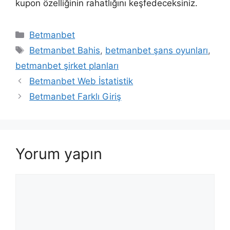
kupon özelliğinin rahatlığını keşfedeceksiniz.
Kategoriler
Betmanbet
Etiketler
Betmanbet Bahis
,
betmanbet şans oyunları
,
betmanbet şirket planları
Yazı
Betmanbet Web İstatistik
dolaşımı
Betmanbet Farklı Giriş
Yorum yapın
Yorum