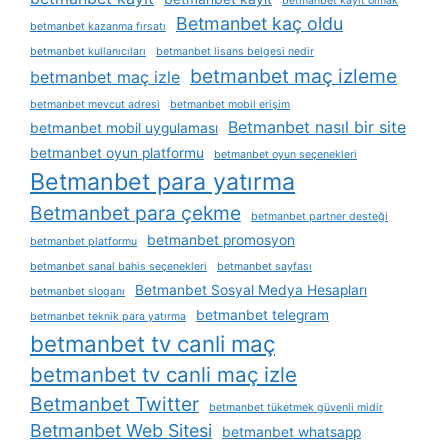
betmanbet kayıt olmak
Betmanbet kaç oldu
betmanbet kazanma fırsatı
betmanbet kullanıcıları
betmanbet lisans belgesi nedir
betmanbet maç izleme
betmanbet maç izle
betmanbet mevcut adresi
betmanbet mobil erişim
Betmanbet nasıl bir site
betmanbet mobil uygulaması
betmanbet oyun platformu
betmanbet oyun seçenekleri
Betmanbet para yatırma
Betmanbet para çekme
betmanbet partner desteği
betmanbet promosyon
betmanbet platformu
betmanbet sanal bahis seçenekleri
betmanbet sayfası
Betmanbet Sosyal Medya Hesapları
betmanbet sloganı
betmanbet telegram
betmanbet teknik para yatırma
betmanbet tv canli maç
betmanbet tv canli maç izle
Betmanbet Twitter
betmanbet tüketmek güvenli midir
Betmanbet Web Sitesi
betmanbet whatsapp