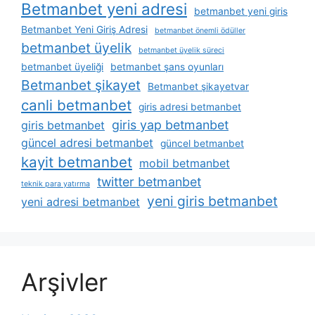
Betmanbet yeni adresi
betmanbet yeni giris
Betmanbet Yeni Giriş Adresi
betmanbet önemli ödüller
betmanbet üyelik
betmanbet üyelik süreci
betmanbet üyeliği
betmanbet şans oyunları
Betmanbet şikayet
Betmanbet şikayetvar
canli betmanbet
giris adresi betmanbet
giris yap betmanbet
giris betmanbet
güncel adresi betmanbet
güncel betmanbet
kayit betmanbet
mobil betmanbet
twitter betmanbet
teknik para yatırma
yeni giris betmanbet
yeni adresi betmanbet
Arşivler