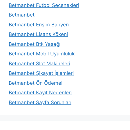
Betmanbet Futbol Seçenekleri
Betmanbet
Betmanbet Erişim Bariyeri
Betmanbet Lisans Kökeni
Betmanbet Btk Yasağı
Betmanbet Mobil Uyumluluk
Betmanbet Slot Makineleri
Betmanbet Şikayet İşlemleri
Betmanbet Ön Ödemeli
Betmanbet Kayıt Nedenleri
Betmanbet Sayfa Sorunları