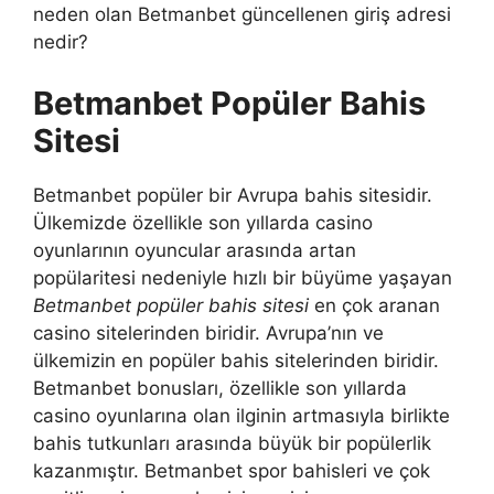
neden olan Betmanbet güncellenen giriş adresi
nedir?
Betmanbet Popüler Bahis
Sitesi
Betmanbet popüler bir Avrupa bahis sitesidir.
Ülkemizde özellikle son yıllarda casino
oyunlarının oyuncular arasında artan
popülaritesi nedeniyle hızlı bir büyüme yaşayan
Betmanbet popüler bahis sitesi
en çok aranan
casino sitelerinden biridir. Avrupa’nın ve
ülkemizin en popüler bahis sitelerinden biridir.
Betmanbet bonusları, özellikle son yıllarda
casino oyunlarına olan ilginin artmasıyla birlikte
bahis tutkunları arasında büyük bir popülerlik
kazanmıştır. Betmanbet spor bahisleri ve çok