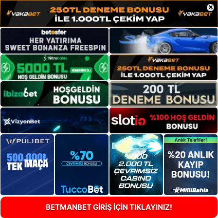
×
BETMANBET GİRİŞ İÇİN TIKLAYINIZ!