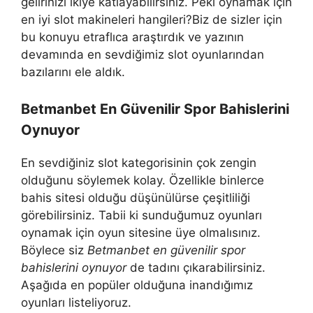
gelirinizi ikiye katlayabilirsiniz. Peki oynamak için
en iyi slot makineleri hangileri?Biz de sizler için
bu konuyu etraflıca araştırdık ve yazının
devamında en sevdiğimiz slot oyunlarından
bazılarını ele aldık.
Betmanbet En Güvenilir Spor Bahislerini
Oynuyor
En sevdiğiniz slot kategorisinin çok zengin
olduğunu söylemek kolay. Özellikle binlerce
bahis sitesi olduğu düşünülürse çeşitliliği
görebilirsiniz. Tabii ki sunduğumuz oyunları
oynamak için oyun sitesine üye olmalısınız.
Böylece siz
Betmanbet en güvenilir spor
bahislerini oynuyor
de tadını çıkarabilirsiniz.
Aşağıda en popüler olduğuna inandığımız
oyunları listeliyoruz.