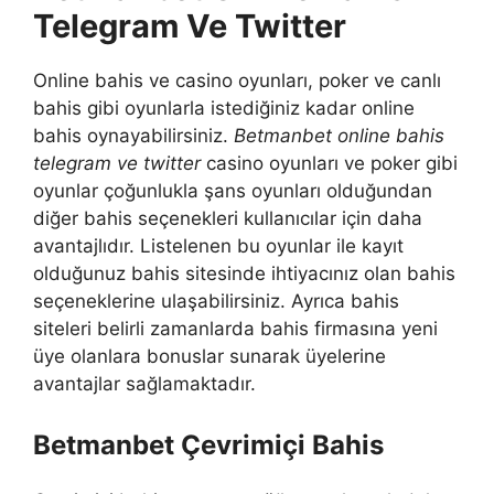
Telegram Ve Twitter
Online bahis ve casino oyunları, poker ve canlı
bahis gibi oyunlarla istediğiniz kadar online
bahis oynayabilirsiniz.
Betmanbet online bahis
telegram ve twitter
casino oyunları ve poker gibi
oyunlar çoğunlukla şans oyunları olduğundan
diğer bahis seçenekleri kullanıcılar için daha
avantajlıdır. Listelenen bu oyunlar ile kayıt
olduğunuz bahis sitesinde ihtiyacınız olan bahis
seçeneklerine ulaşabilirsiniz. Ayrıca bahis
siteleri belirli zamanlarda bahis firmasına yeni
üye olanlara bonuslar sunarak üyelerine
avantajlar sağlamaktadır.
Betmanbet Çevrimiçi Bahis