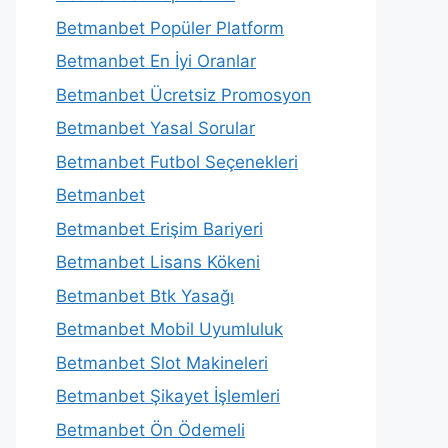
Betmanbet Popüler Platform
Betmanbet En İyi Oranlar
Betmanbet Ücretsiz Promosyon
Betmanbet Yasal Sorular
Betmanbet Futbol Seçenekleri
Betmanbet
Betmanbet Erişim Bariyeri
Betmanbet Lisans Kökeni
Betmanbet Btk Yasağı
Betmanbet Mobil Uyumluluk
Betmanbet Slot Makineleri
Betmanbet Şikayet İşlemleri
Betmanbet Ön Ödemeli