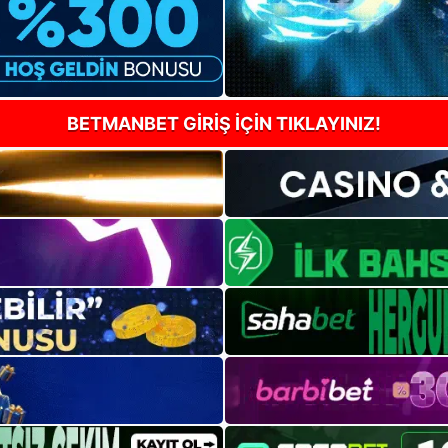
BETMANBET GİRİŞ İÇİN TIKLAYINIZ!