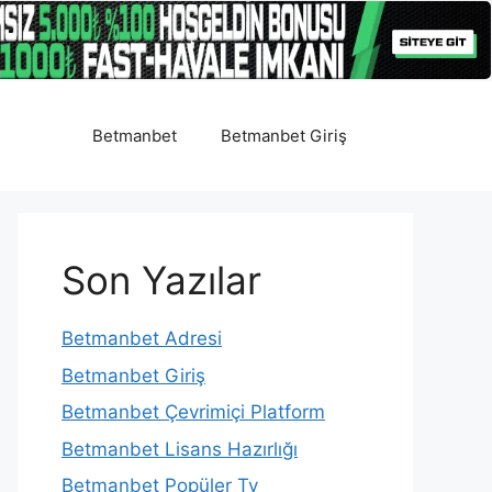
Betmanbet
Betmanbet Giriş
Son Yazılar
Betmanbet Adresi
Betmanbet Giriş
Betmanbet Çevrimiçi Platform
Betmanbet Lisans Hazırlığı
Betmanbet Popüler Tv