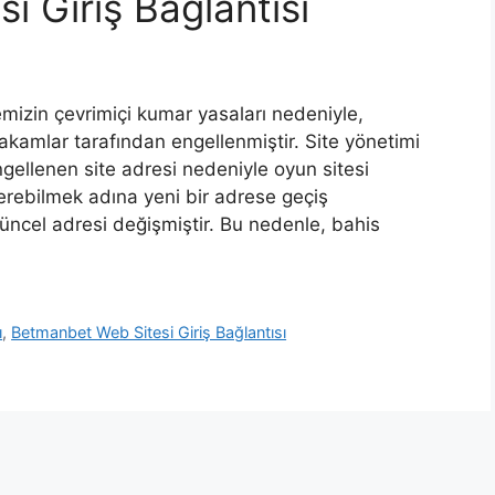
 Giriş Bağlantısı
emizin çevrimiçi kumar yasaları nedeniyle,
akamlar tarafından engellenmiştir. Site yönetimi
ngellenen site adresi nedeniyle oyun sitesi
verebilmek adına yeni bir adrese geçiş
üncel adresi değişmiştir. Bu nedenle, bahis
ı
,
Betmanbet Web Sitesi Giriş Bağlantısı