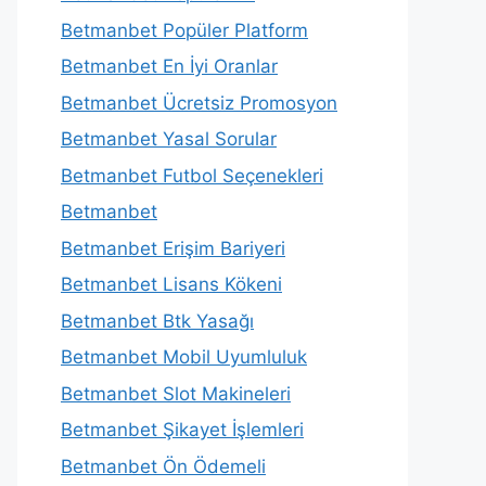
Betmanbet Popüler Platform
Betmanbet En İyi Oranlar
Betmanbet Ücretsiz Promosyon
Betmanbet Yasal Sorular
Betmanbet Futbol Seçenekleri
Betmanbet
Betmanbet Erişim Bariyeri
Betmanbet Lisans Kökeni
Betmanbet Btk Yasağı
Betmanbet Mobil Uyumluluk
Betmanbet Slot Makineleri
Betmanbet Şikayet İşlemleri
Betmanbet Ön Ödemeli