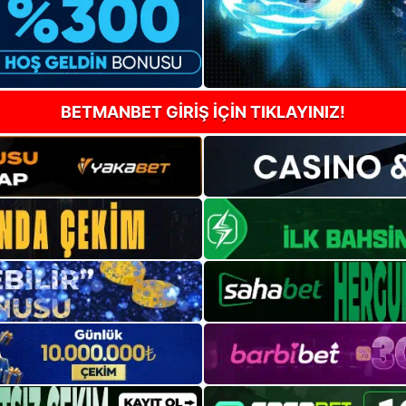
BETMANBET GİRİŞ İÇİN TIKLAYINIZ!