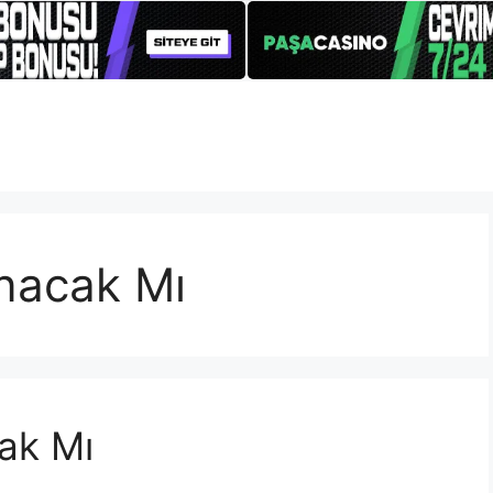
nacak Mı
ak Mı