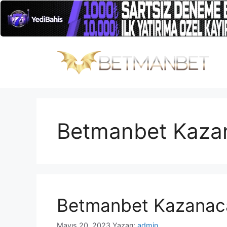
İçeriğe
atla
Betmanbet Kaza
Betmanbet Kazanac
Mayıs 20, 2023
Yazarı:
admin