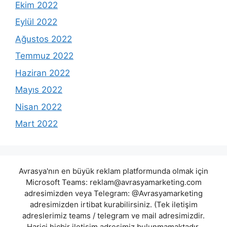
Ekim 2022
Eylül 2022
Ağustos 2022
Temmuz 2022
Haziran 2022
Mayıs 2022
Nisan 2022
Mart 2022
Avrasya'nın en büyük reklam platformunda olmak için
Microsoft Teams:
reklam@avrasyamarketing.com
adresimizden veya Telegram: @Avrasyamarketing
adresimizden irtibat kurabilirsiniz. (Tek iletişim
adreslerimiz teams / telegram ve mail adresimizdir.
Harici hiçbir iletişim adresimiz bulunmamaktadır.