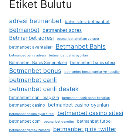
Etiket Bulutu
adresi betmanbet
bahis sitesi betmanbet
Betmanbet
betmanbet adres
Betmanbet adresi
betmanbet atletizm ve spor
Betmanbet Bahis
betmanbet avantajları
betmanbet bahis adresi
betmanbet bahis oyunları
Betmanbet Bahis Seçenekleri
betmanbet bahis sitesi
Betmanbet bonus
betmanbet bonus şartlar ve koşullar
betmanbet canli
betmanbet canli destek
betmanbet canli maç izle
betmanbet canlı bahis fırsatları
betmanbet casino oyunları
betmanbet casino
betmanbet casino sitesi
betmanbet casino oyun sitesi
betmanbet com
betmanbet futbol
betmanbet denetim
betmanbet giris twitter
betmanbet gerçek zamanlı