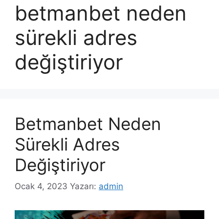
betmanbet neden
sürekli adres
değiştiriyor
Betmanbet Neden
Sürekli Adres
Değiştiriyor
Ocak 4, 2023
Yazarı:
admin