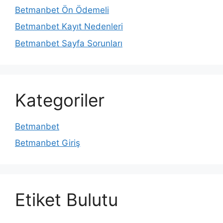
Betmanbet Ön Ödemeli
Betmanbet Kayıt Nedenleri
Betmanbet Sayfa Sorunları
Kategoriler
Betmanbet
Betmanbet Giriş
Etiket Bulutu