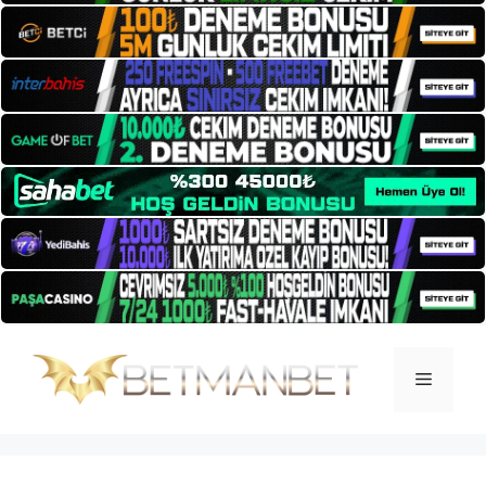
İçeriğe
atla
Menü