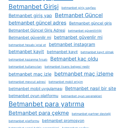
Betmanbet Girişi
betmanbet giriş sayfası
Betmanbet Güncel
Betmanbet giriş yap
betmanbet güncel adres
Betmanbet güncel giriş
Betmanbet Güncel Giriş Adresi
betmanbet güvenilirliği
betmanbet güvenlir mi
Betmanbet güvenilir mi
betmanbet instagram
betmanbet hesabı i̇ptal et
betmanbet kayit
betmanbet kayıt
betmanbet kayıt olmak
Betmanbet kaç oldu
betmanbet kazanma fırsatı
betmanbet kullanıcıları
betmanbet lisans belgesi nedir
betmanbet maç izleme
betmanbet maç izle
betmanbet mevcut adresi
betmanbet mobil erişim
Betmanbet nasıl bir site
betmanbet mobil uygulaması
betmanbet oyun platformu
betmanbet oyun seçenekleri
Betmanbet para yatırma
Betmanbet para çekme
betmanbet partner desteği
betmanbet promosyon
betmanbet platformu