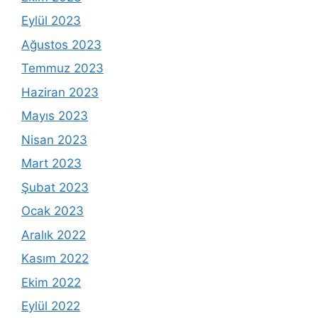
Eylül 2023
Ağustos 2023
Temmuz 2023
Haziran 2023
Mayıs 2023
Nisan 2023
Mart 2023
Şubat 2023
Ocak 2023
Aralık 2022
Kasım 2022
Ekim 2022
Eylül 2022