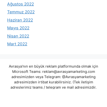
Ağustos 2022
Temmuz 2022
Haziran 2022
Mayıs 2022
Nisan 2022
Mart 2022
Avrasya'nın en büyük reklam platformunda olmak için
Microsoft Teams:
reklam@avrasyamarketing.com
adresimizden veya Telegram: @Avrasyamarketing
adresimizden irtibat kurabilirsiniz. (Tek iletişim
adreslerimiz teams / telegram ve mail adresimizdir.
Harici hiçbir iletişim adresimiz bulunmamaktadır.
Lütfen itibar etmeyiniz.) Türkiye yasalarına göre 7258
sayılı kanun uyarınca yasa dışı bahis oynamanın