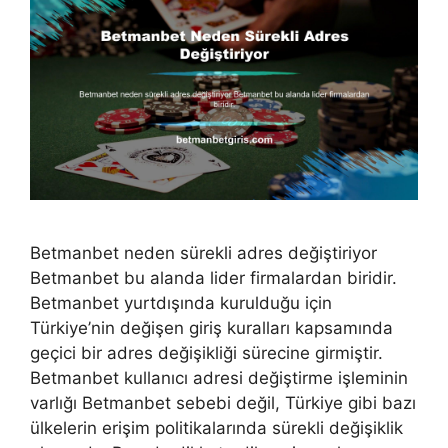
Betmanbet neden sürekli adres değiştiriyor
Betmanbet bu alanda lider firmalardan biridir.
Betmanbet yurtdışında kurulduğu için
Türkiye’nin değişen giriş kuralları kapsamında
geçici bir adres değişikliği sürecine girmiştir.
Betmanbet kullanıcı adresi değiştirme işleminin
varlığı Betmanbet sebebi değil, Türkiye gibi bazı
ülkelerin erişim politikalarında sürekli değişiklik