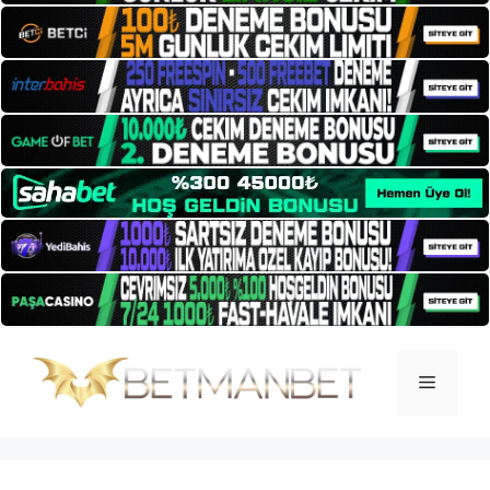
İçeriğe
atla
Menü