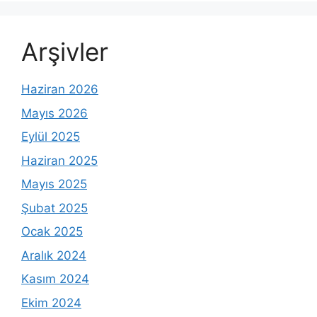
Arşivler
Haziran 2026
Mayıs 2026
Eylül 2025
Haziran 2025
Mayıs 2025
Şubat 2025
Ocak 2025
Aralık 2024
Kasım 2024
Ekim 2024