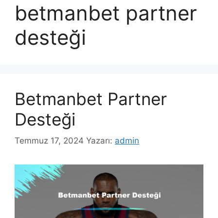
betmanbet partner
desteği
Betmanbet Partner
Desteği
Temmuz 17, 2024
Yazarı:
admin