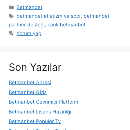
Kategoriler
Betmanbet
Etiketler
betmanbet atletizm ve spor
,
betmanbet
partner desteği
,
canli betmanbet
Yorum yap
Son Yazılar
Betmanbet Adresi
Betmanbet Giriş
Betmanbet Çevrimiçi Platform
Betmanbet Lisans Hazırlığı
Betmanbet Popüler Tv