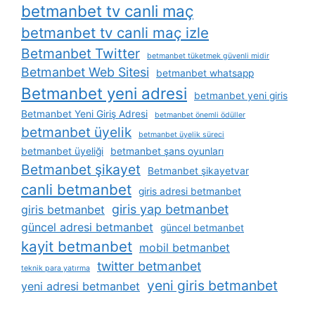
betmanbet tv canli maç
betmanbet tv canli maç izle
Betmanbet Twitter
betmanbet tüketmek güvenli midir
Betmanbet Web Sitesi
betmanbet whatsapp
Betmanbet yeni adresi
betmanbet yeni giris
Betmanbet Yeni Giriş Adresi
betmanbet önemli ödüller
betmanbet üyelik
betmanbet üyelik süreci
betmanbet üyeliği
betmanbet şans oyunları
Betmanbet şikayet
Betmanbet şikayetvar
canli betmanbet
giris adresi betmanbet
giris yap betmanbet
giris betmanbet
güncel adresi betmanbet
güncel betmanbet
kayit betmanbet
mobil betmanbet
twitter betmanbet
teknik para yatırma
yeni giris betmanbet
yeni adresi betmanbet