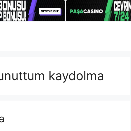
 unuttum kaydolma
a