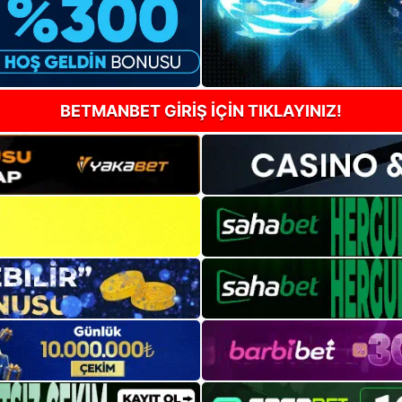
BETMANBET GİRİŞ İÇİN TIKLAYINIZ!