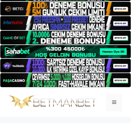
İçeriğe
atla
Menü