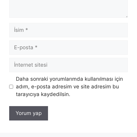
İsim
E-
posta
İnternet
sitesi
Daha sonraki yorumlarımda kullanılması için
adım, e-posta adresim ve site adresim bu
tarayıcıya kaydedilsin.