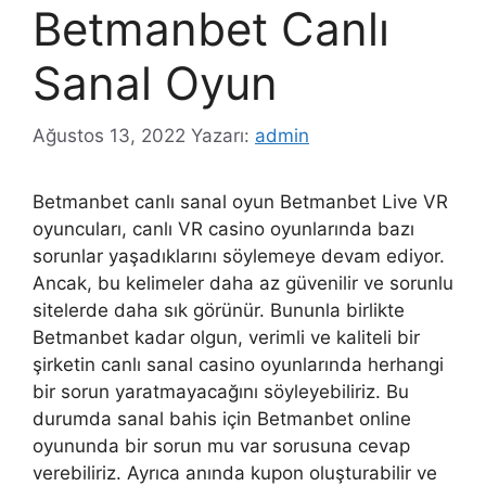
Betmanbet Canlı
Sanal Oyun
Ağustos 13, 2022
Yazarı:
admin
Betmanbet canlı sanal oyun Betmanbet Live VR
oyuncuları, canlı VR casino oyunlarında bazı
sorunlar yaşadıklarını söylemeye devam ediyor.
Ancak, bu kelimeler daha az güvenilir ve sorunlu
sitelerde daha sık görünür. Bununla birlikte
Betmanbet kadar olgun, verimli ve kaliteli bir
şirketin canlı sanal casino oyunlarında herhangi
bir sorun yaratmayacağını söyleyebiliriz. Bu
durumda sanal bahis için Betmanbet online
oyununda bir sorun mu var sorusuna cevap
verebiliriz. Ayrıca anında kupon oluşturabilir ve