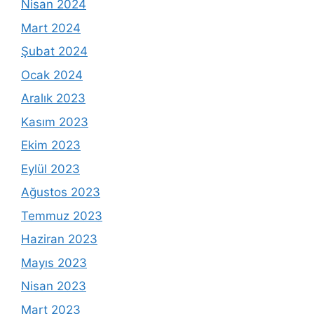
Nisan 2024
Mart 2024
Şubat 2024
Ocak 2024
Aralık 2023
Kasım 2023
Ekim 2023
Eylül 2023
Ağustos 2023
Temmuz 2023
Haziran 2023
Mayıs 2023
Nisan 2023
Mart 2023