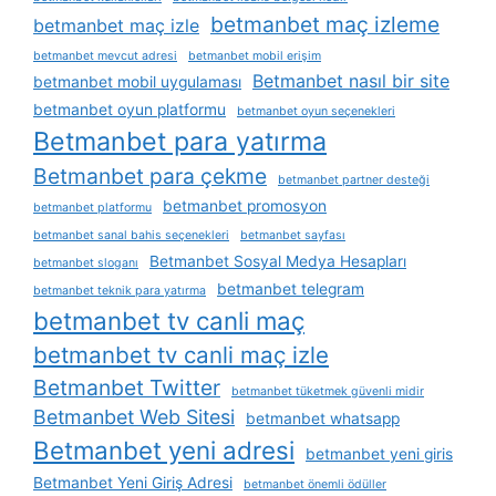
betmanbet maç izleme
betmanbet maç izle
betmanbet mevcut adresi
betmanbet mobil erişim
Betmanbet nasıl bir site
betmanbet mobil uygulaması
betmanbet oyun platformu
betmanbet oyun seçenekleri
Betmanbet para yatırma
Betmanbet para çekme
betmanbet partner desteği
betmanbet promosyon
betmanbet platformu
betmanbet sanal bahis seçenekleri
betmanbet sayfası
Betmanbet Sosyal Medya Hesapları
betmanbet sloganı
betmanbet telegram
betmanbet teknik para yatırma
betmanbet tv canli maç
betmanbet tv canli maç izle
Betmanbet Twitter
betmanbet tüketmek güvenli midir
Betmanbet Web Sitesi
betmanbet whatsapp
Betmanbet yeni adresi
betmanbet yeni giris
Betmanbet Yeni Giriş Adresi
betmanbet önemli ödüller