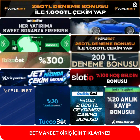
×
BETMANBET GİRİŞ İÇİN TIKLAYINIZ!