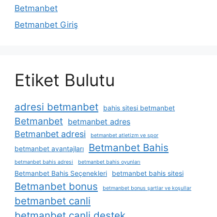
Betmanbet
Betmanbet Giriş
Etiket Bulutu
adresi betmanbet
bahis sitesi betmanbet
Betmanbet
betmanbet adres
Betmanbet adresi
betmanbet atletizm ve spor
Betmanbet Bahis
betmanbet avantajları
betmanbet bahis adresi
betmanbet bahis oyunları
Betmanbet Bahis Seçenekleri
betmanbet bahis sitesi
Betmanbet bonus
betmanbet bonus şartlar ve koşullar
betmanbet canli
betmanbet canli destek