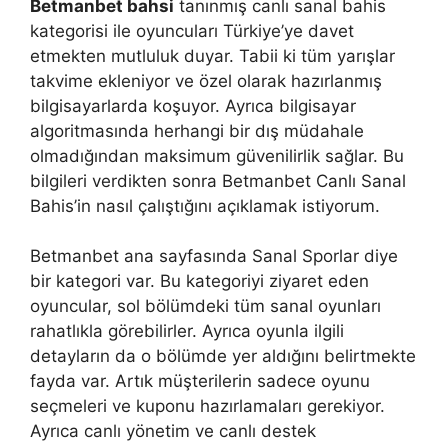
Betmanbet bahsi
tanınmış canlı sanal bahis
kategorisi ile oyuncuları Türkiye’ye davet
etmekten mutluluk duyar. Tabii ki tüm yarışlar
takvime ekleniyor ve özel olarak hazırlanmış
bilgisayarlarda koşuyor. Ayrıca bilgisayar
algoritmasında herhangi bir dış müdahale
olmadığından maksimum güvenilirlik sağlar. Bu
bilgileri verdikten sonra Betmanbet Canlı Sanal
Bahis’in nasıl çalıştığını açıklamak istiyorum.
Betmanbet ana sayfasında Sanal Sporlar diye
bir kategori var. Bu kategoriyi ziyaret eden
oyuncular, sol bölümdeki tüm sanal oyunları
rahatlıkla görebilirler. Ayrıca oyunla ilgili
detayların da o bölümde yer aldığını belirtmekte
fayda var. Artık müşterilerin sadece oyunu
seçmeleri ve kuponu hazırlamaları gerekiyor.
Ayrıca canlı yönetim ve canlı destek