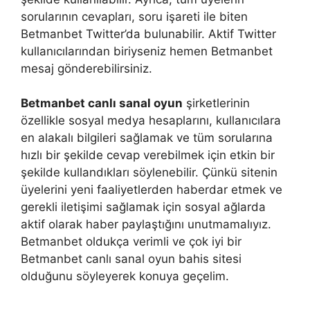
sorularının cevapları, soru işareti ile biten
Betmanbet Twitter’da bulunabilir. Aktif Twitter
kullanıcılarından biriyseniz hemen Betmanbet
mesaj gönderebilirsiniz.
Betmanbet canlı sanal oyun
şirketlerinin
özellikle sosyal medya hesaplarını, kullanıcılara
en alakalı bilgileri sağlamak ve tüm sorularına
hızlı bir şekilde cevap verebilmek için etkin bir
şekilde kullandıkları söylenebilir. Çünkü sitenin
üyelerini yeni faaliyetlerden haberdar etmek ve
gerekli iletişimi sağlamak için sosyal ağlarda
aktif olarak haber paylaştığını unutmamalıyız.
Betmanbet oldukça verimli ve çok iyi bir
Betmanbet canlı sanal oyun bahis sitesi
olduğunu söyleyerek konuya geçelim.