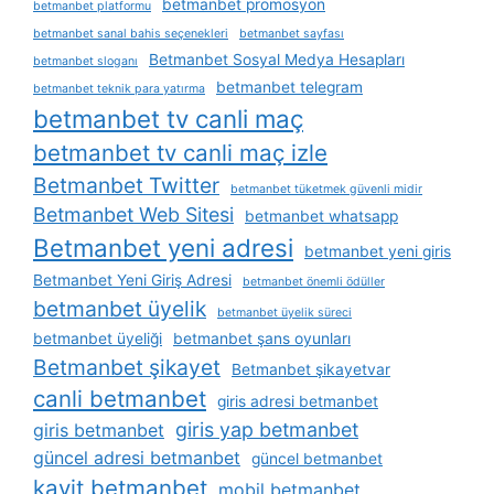
betmanbet promosyon
betmanbet platformu
betmanbet sanal bahis seçenekleri
betmanbet sayfası
Betmanbet Sosyal Medya Hesapları
betmanbet sloganı
betmanbet telegram
betmanbet teknik para yatırma
betmanbet tv canli maç
betmanbet tv canli maç izle
Betmanbet Twitter
betmanbet tüketmek güvenli midir
Betmanbet Web Sitesi
betmanbet whatsapp
Betmanbet yeni adresi
betmanbet yeni giris
Betmanbet Yeni Giriş Adresi
betmanbet önemli ödüller
betmanbet üyelik
betmanbet üyelik süreci
betmanbet üyeliği
betmanbet şans oyunları
Betmanbet şikayet
Betmanbet şikayetvar
canli betmanbet
giris adresi betmanbet
giris yap betmanbet
giris betmanbet
güncel adresi betmanbet
güncel betmanbet
kayit betmanbet
mobil betmanbet