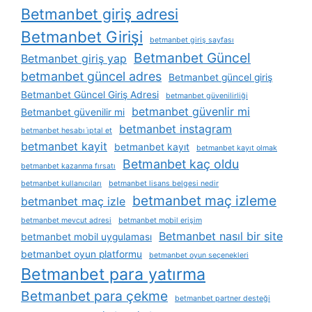
Betmanbet giriş adresi
Betmanbet Girişi
betmanbet giriş sayfası
Betmanbet Güncel
Betmanbet giriş yap
betmanbet güncel adres
Betmanbet güncel giriş
Betmanbet Güncel Giriş Adresi
betmanbet güvenilirliği
betmanbet güvenlir mi
Betmanbet güvenilir mi
betmanbet instagram
betmanbet hesabı i̇ptal et
betmanbet kayit
betmanbet kayıt
betmanbet kayıt olmak
Betmanbet kaç oldu
betmanbet kazanma fırsatı
betmanbet kullanıcıları
betmanbet lisans belgesi nedir
betmanbet maç izleme
betmanbet maç izle
betmanbet mevcut adresi
betmanbet mobil erişim
Betmanbet nasıl bir site
betmanbet mobil uygulaması
betmanbet oyun platformu
betmanbet oyun seçenekleri
Betmanbet para yatırma
Betmanbet para çekme
betmanbet partner desteği