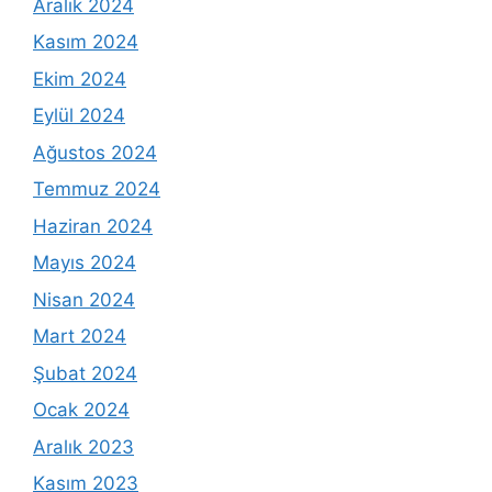
Aralık 2024
Kasım 2024
Ekim 2024
Eylül 2024
Ağustos 2024
Temmuz 2024
Haziran 2024
Mayıs 2024
Nisan 2024
Mart 2024
Şubat 2024
Ocak 2024
Aralık 2023
Kasım 2023