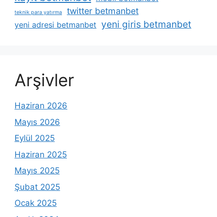
twitter betmanbet
teknik para yatırma
yeni giris betmanbet
yeni adresi betmanbet
Arşivler
Haziran 2026
Mayıs 2026
Eylül 2025
Haziran 2025
Mayıs 2025
Şubat 2025
Ocak 2025