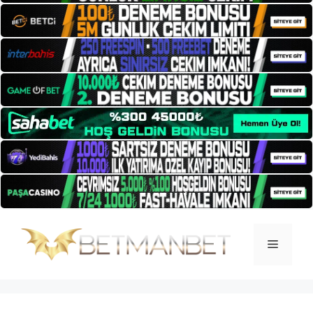
İçeriğe
atla
Menü